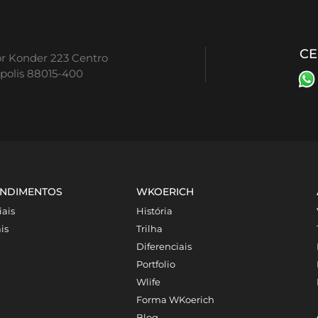
CE
or Konder 223 Centro
ópolis 88015-400
NDIMENTOS
WKOERICH
iais
História
is
Trilha
Diferenciais
Portfolio
Wlife
Forma WKoerich
Blog