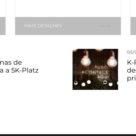
MAIS DETALHES
05/
nas de
K-
a a 5K-Platz
de
pr