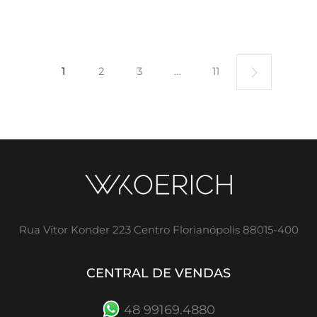
1
2
3
…
11
Rua Vítor Konder 223 Centro Florianópolis 88015-400
CENTRAL DE VENDAS
48 99169.4880