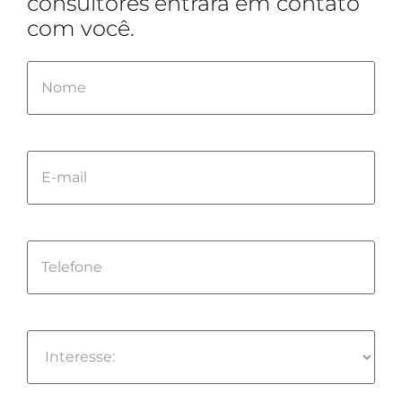
consultores entrará em contato
com você.
Please
leave
this
field
empty.