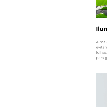
Ilu
A maio
evitan
folhas
para g