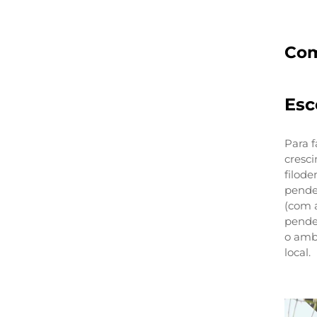
Com
Esc
Para 
cresc
filode
pende
(com a
penden
o amb
local.