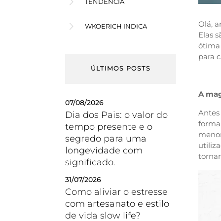
TENDÊNCIA
Olá, a
WKOERICH INDICA
Elas 
ótima 
para c
ÚLTIMOS POSTS
A mag
07/08/2026
Antes
Dia dos Pais: o valor do
forma
tempo presente e o
menore
segredo para uma
utiliz
longevidade com
torna
significado.
31/07/2026
Como aliviar o estresse
com artesanato e estilo
de vida slow life?