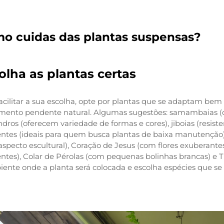
o cuidas das plantas suspensas?
olha as plantas certas
facilitar a sua escolha, opte por plantas que se adaptam b
imento pendente natural. Algumas sugestões: samambaias (co
ndros (oferecem variedade de formas e cores), jiboias (resisten
ntes (ideais para quem busca plantas de baixa manutenção)
specto escultural), Coração de Jesus (com flores exuberante
tes), Colar de Pérolas (com pequenas bolinhas brancas) e Tr
iente onde a planta será colocada e escolha espécies que s