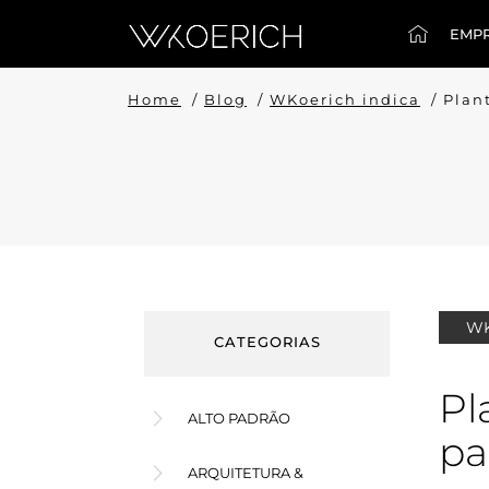
EMP
Home
/
Blog
/
WKoerich indica
/
Plan
WK
CATEGORIAS
Pl
ALTO PADRÃO
pa
ARQUITETURA &