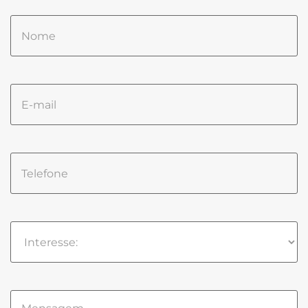
Please
leave
this
field
empty.