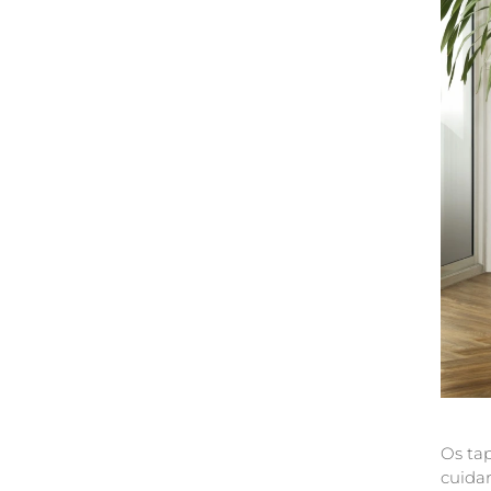
Os tap
cuidar