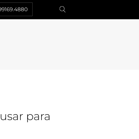
99169.4880
usar para