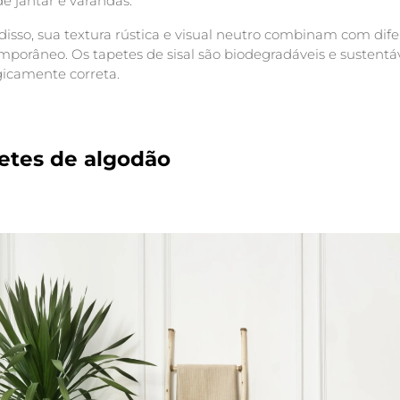
de jantar e varandas.
isso, sua textura rústica e visual neutro combinam com difer
mporâneo. Os tapetes de sisal são biodegradáveis e sustent
gicamente correta.
etes de algodão