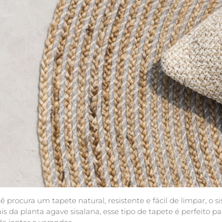
ê procura um tapete natural, resistente e fácil de limpar, o sis
is da planta agave sisalana, esse tipo de tapete é perfeito pa