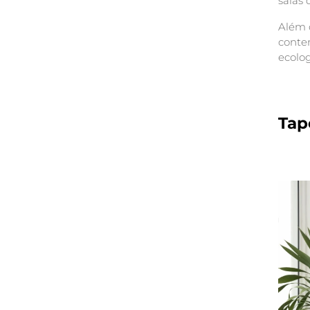
salas 
Além d
conte
ecolo
Tap