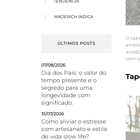
TENDÊNCIA
WKOERICH INDICA
O tap
ÚLTIMOS POSTS
ambie
acres
com su
07/08/2026
Dia dos Pais: o valor do
Tap
tempo presente e o
segredo para uma
longevidade com
significado.
31/07/2026
Como aliviar o estresse
com artesanato e estilo
de vida slow life?