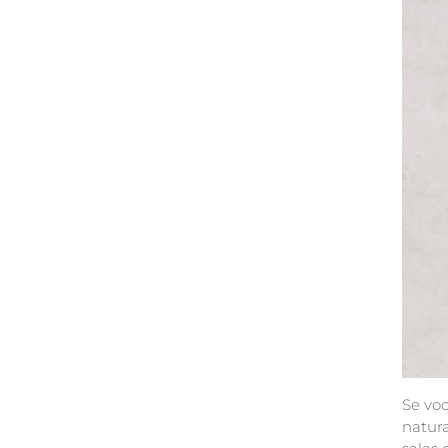
Se voc
natura