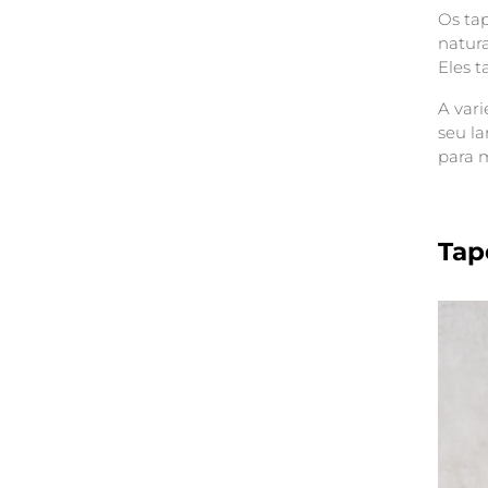
Os ta
natura
Eles t
A vari
seu l
para 
Tap