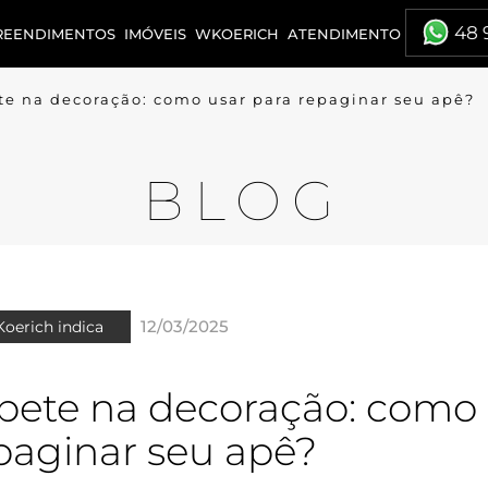
48 
REENDIMENTOS
IMÓVEIS
WKOERICH
ATENDIMENTO
te na decoração: como usar para repaginar seu apê?
BLOG
12/03/2025
oerich indica
pete na decoração: como 
paginar seu apê?