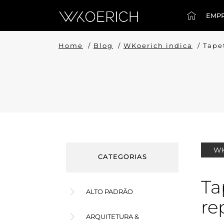
EMP
Home
/
Blog
/
WKoerich indica
/
Tape
WK
CATEGORIAS
Ta
ALTO PADRÃO
re
ARQUITETURA &