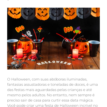
O Halloween, com suas abóboras iluminadas,
fantasias assustadoras e toneladas de doces, é uma
das festas mais aguardadas pelas crianças e até
mesmo pelos adultos. No entanto, nem sempre é
preciso sair de casa para curtir essa data mágica.
Você pode criar uma festa de Halloween incrível no