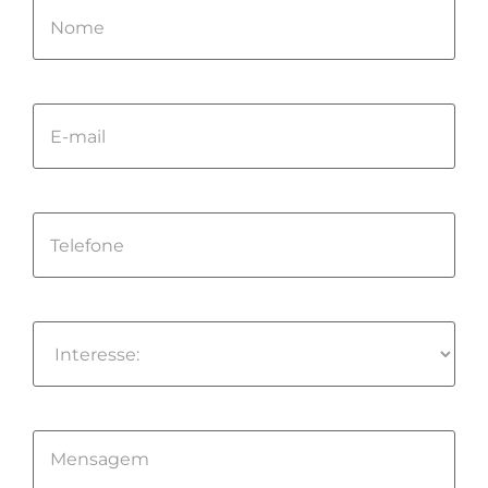
Please
leave
this
field
empty.