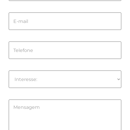
field
empty.