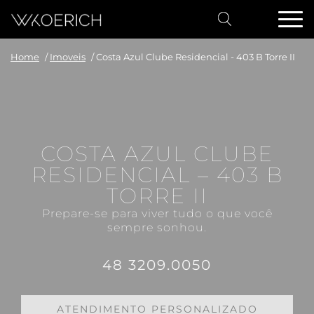
Home
/
Imoveis
/
Costa Azul Clube Residencial - 403 B Torre II
COSTA AZUL CLUBE
RESIDENCIAL – 403 B
TORRE II
Prepare-se para viver tudo o que você
sempre sonhou.
48 3209.0050
ATENDIMENTO PERSONALIZADO