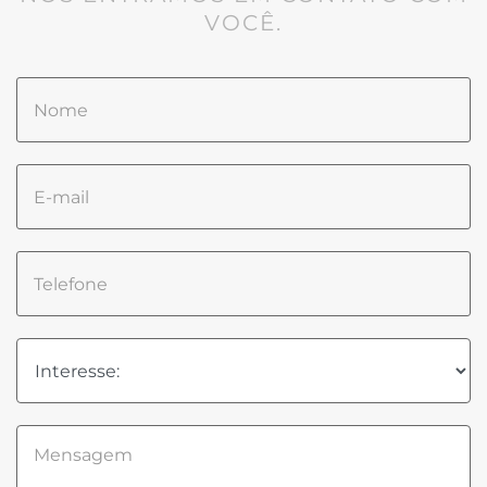
VOCÊ.
Please
leave
this
field
empty.