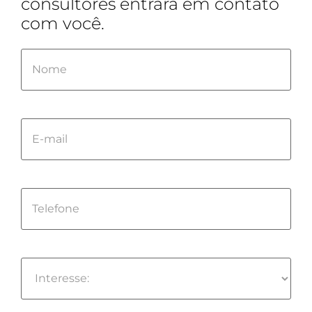
consultores entrará em contato
com você.
Please
leave
this
field
empty.