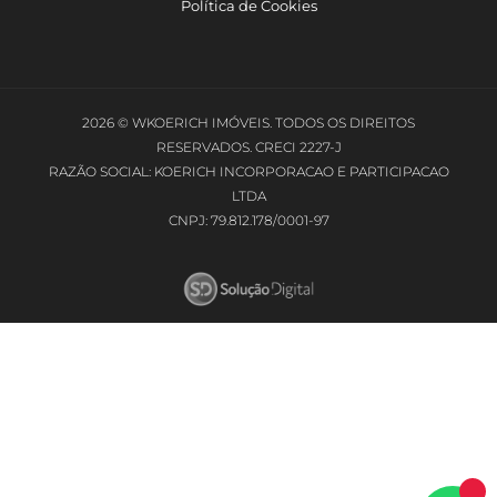
Política de Cookies
2026 © WKOERICH IMÓVEIS. TODOS OS DIREITOS
RESERVADOS. CRECI 2227-J
RAZÃO SOCIAL: KOERICH INCORPORACAO E PARTICIPACAO
LTDA
CNPJ: 79.812.178/0001-97