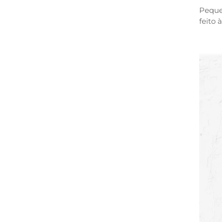
Peque
feito 