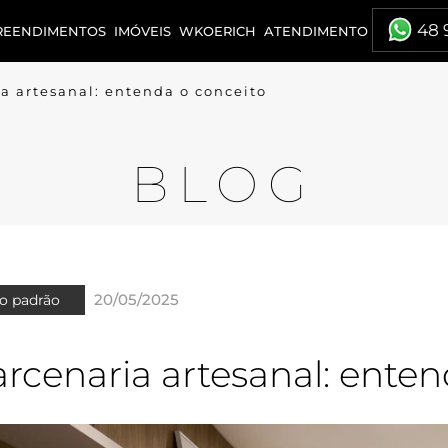
48 
REENDIMENTOS
IMÓVEIS
WKOERICH
ATENDIMENTO
a artesanal: entenda o conceito
BLOG
20/05/2025
to padrão
rcenaria artesanal: enten