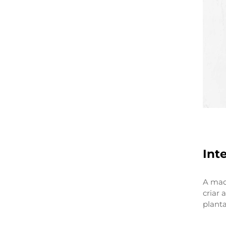
Int
A mad
criar
planta