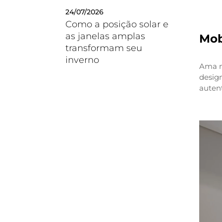
24/07/2026
Como a posição solar e
as janelas amplas
Mob
transformam seu
inverno
Ama m
design
autent