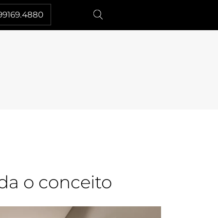
99169.4880
da o conceito