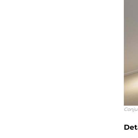
Conju
Det