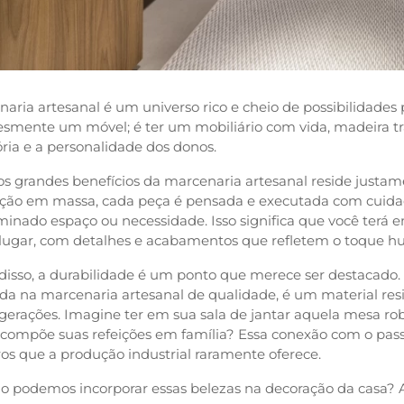
aria artesanal é um universo rico e cheio de possibilidades 
esmente um móvel; é ter um mobiliário com vida, madeira 
ória e a personalidade dos donos.
 grandes benefícios da marcenaria artesanal reside justame
ção em massa, cada peça é pensada e executada com cuida
minado espaço ou necessidade. Isso significa que você terá
 lugar, com detalhes e acabamentos que refletem o toque hu
disso, a durabilidade é um ponto que merece ser destacado.
ada na marcenaria artesanal de qualidade, é um material res
 gerações. Imagine ter em sua sala de jantar aquela mesa r
 compõe suas refeições em família? Essa conexão com o pas
os que a produção industrial raramente oferece.
o podemos incorporar essas belezas na decoraçã
o da casa? A