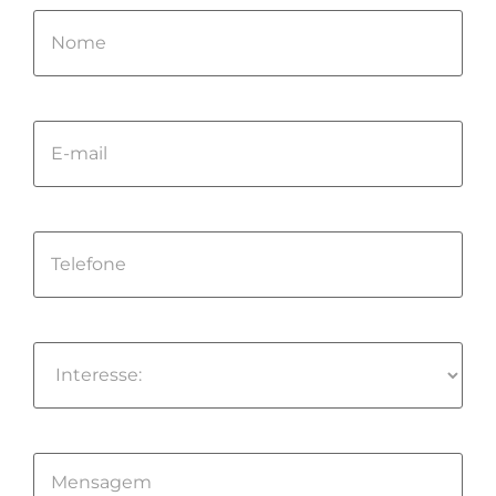
Please
leave
this
field
empty.