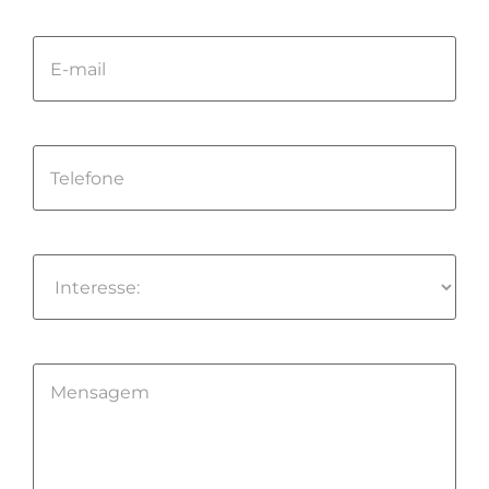
field
empty.